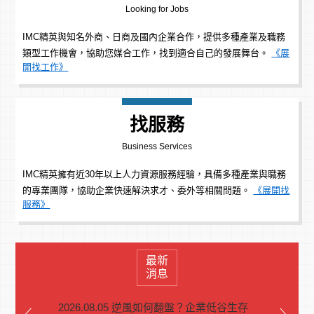
Looking for Jobs
IMC精英與知名外商、日商及國內企業合作，提供多種產業及職務
類型工作機會，協助您媒合工作，找到適合自己的發展舞台。
《展
開找工作》
找服務
Business Services
IMC精英擁有近30年以上人力資源服務經驗，具備多種產業與職務
的專業團隊，協助企業快速解決求才、委外等相關問題。
《展開找
服務》
最新
消息
2026.08.05 逆風如何翻盤？企業低谷生存