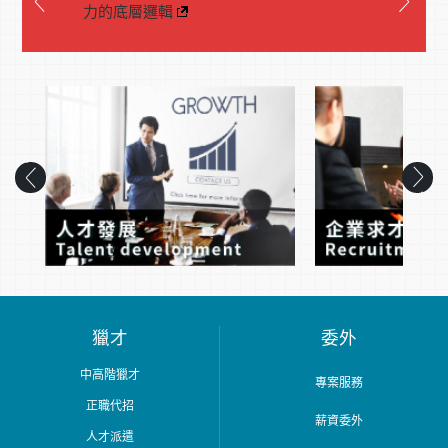
力的底層邏輯
獵才
委外
中高階獵才
專案服務
正職代招
薪資委外
人才派遣