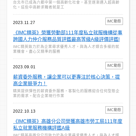
台北市已成為六都中第一個高齡化社會，甚至逐漸邁入超高齡
化。這些中高齡求職者就是工
IMC動態
2023.11.27
《IMC精英》榮獲勞動部111年度私立就服機構從事
跨國人力仲介服務品質評鑑最高等級A級評價評鑑!
IMC精英致力於為企業尋求優秀人才，與為人才媒合多樣的就
業機會。盡心又精準的服務
IMC動態
2023.09.01
薪資委外服務，讓企業可以更專注於核心決策，提
高企業競爭力！
精英提供彈性的薪資委外服務，客製化的服務迎合任何型態企
業的需求。配合企業現行作業
IMC動態
2022.10.13
《IMC精英》高雄分公司榮獲高雄市勞工局111年度
私立就業服務機構評鑑A級
IMC精英高雄分公司致力於為企業尋求優秀人才，與為人才媒