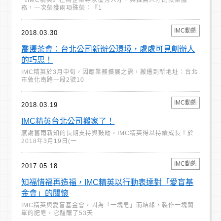
《IMC精英》在為企業尋求優秀人才，與推薦人才的就業服
務，一次榮獲兩項殊榮：『1
IMC動態
2018.03.30
喬遷茶會：台北公司新辦公環境，處處可見創辦人
的巧思！
IMC精英於3月中旬，因應業務擴展之需，搬遷到新地址：台北
市敦化南路一段2號10
IMC動態
2018.03.19
IMC精英台北公司搬家了！
感謝舊雨新知的長期支持與鼓勵，IMC精英得以持續成長！於
2018年3月19日(一
IMC動態
2017.05.18
知福惜福再造福，IMC精英以行動表達對「愛盲基
金會」的關懷
IMC精英與愛盲基金會，因為「一塊皂」而結緣，製作一塊簡
單的肥皂，它醞釀了53天