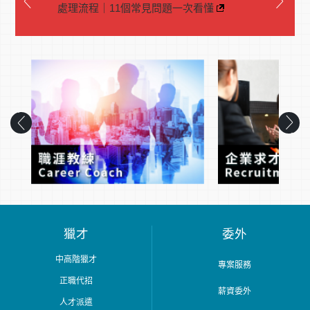
處理流程｜11個常見問題一次看懂
獵才
委外
中高階獵才
專案服務
正職代招
薪資委外
人才派遣