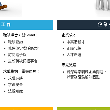
找工作
企業
職缺媒合，最Smart！
企業求才：
職缺查詢
中高階獵才
條件設定/媒合配對
正職代招
訂閱電子報
人才派遣
最新職缺與招募會
專家派遣：
求職集錦，掌握眉角！
資深專家明確企業問題，
以實務經驗解決困難
求職必勝
求職安全
法規知識