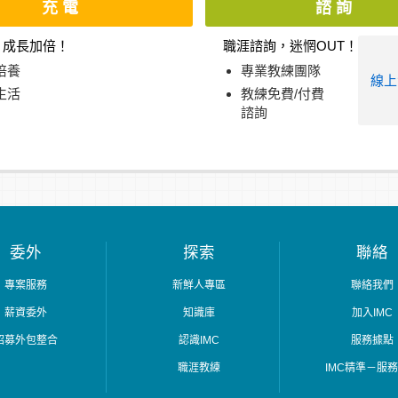
充電
諮詢
，成長加倍！
職涯諮詢，迷惘OUT！
培養
專業教練團隊
線上
生活
教練免費/付費
諮詢
委外
探索
聯絡
專案服務
新鮮人專區
聯絡我們
薪資委外
知識庫
加入IMC
招募外包整合
認識IMC
服務據點
職涯教練
IMC精準－服