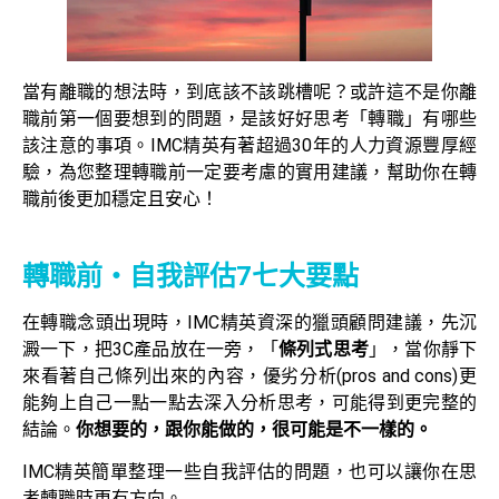
當有離職的想法時，到底該不該跳槽呢？或許這不是你離
職前第一個要想到的問題，是該好好思考「轉職」有哪些
該注意的事項。IMC精英有著超過30年的人力資源豐厚經
驗，為您整理轉職前一定要考慮的實用建議，幫助你在轉
職前後更加穩定且安心！
轉職前・自我評估7七大要點
在轉職念頭出現時，IMC精英資深的獵頭顧問建議，先沉
澱一下，把3C產品放在一旁，「
條列式思考
」，當你靜下
來看著自己條列出來的內容，優劣分析(pros and cons)更
能夠上自己一點一點去深入分析思考，可能得到更完整的
結論。
你想要的，跟你能做的，很可能是不一樣的。
IMC精英簡單整理一些自我評估的問題，也可以讓你在思
考轉職時更有方向。