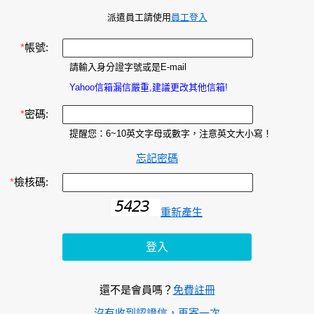
派遣員工請使用
員工登入
*
帳號:
請輸入身分證字號或是E-mail
Yahoo信箱漏信嚴重,建議更改其他信箱!
*
密碼:
提醒您：6~10英文字母或數字，注意英文大小寫！
忘記密碼
*
檢核碼:
重新產生
還不是會員嗎？
免費註冊
沒有收到認證信，再寄一次