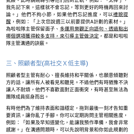
氣餒。此時請婉轉引導他們回到正軌，例如：「太棒了，
我先記下來，這樣就不會忘記，等到更好的時機再回來討
論。」他們不拘小節，如果他們忘記進度，可以
禮貌提
醒
，例如：「上次您說週三以前要提供
A
計劃的素材。」
為啦啦隊主管保留面子、
多運用樂觀正向語句、透過點出
哪個選項獲得較多支持，來引導主管做決定
，都是和啦啦
隊主管溝通的訣竅。
三、照顧者型(高社交Ｘ低主導)
照顧者型主管有耐心、擅長維持和平關係，也願意傾聽對
方的話，讓所有人被看見和聽見。不過他們有時猶豫不決
讓人不耐煩，他們不喜歡面對正面衝突，有時甚至無法為
團隊成員挺身而出。
有時他們為了維持表面和諧穩定，拖到最後一刻才告知重
要資訊，讓你亂了手腳。你可以定期詢問主管相關進度，
例如：「如果及早知道變化，能讓我預作準備，我會非常
感謝。」在溝通問題時，可以先說明背景和你如此規劃的