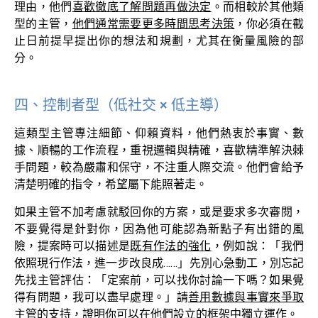
理由，他們
喜歡徹底了解問題再做決定
。而相較於其他類
型的主管，
他們通常需要更多時間思考決策
，你必須在截
止日前提早提出你的想法和規劃，尤其在衡量風險的部
分。
四、控制者型（低社交 × 低主導）
這類型主管專注細節、仰賴資料，他們熱衷於事實、數
據、順暢的工作流程，重視邏輯與精確，喜歡精準解決棘
手問題，較為嚴肅和保守，不注重人際交流。他們會給予
清楚明確的指令，希望屬下能照著走。
如果主管不加考慮就駁回你的方案，或是要求多次審閱，
不要覺得是針對你，因為他可能認為新點子有出錯的風
險，提案時可以描述是
既有作法的強化
，例如說：「我們
依照現行作法，進一步改良成
……
」先別心急動工，別忘記
先找主管評估：「定案前，可以找你討論一下嗎？如果覺
得有問題，我可以盡早處理。」請
善用數據與事實來爭取
主管的支持
，證明你可以在他們設立的框架中獨立運作。