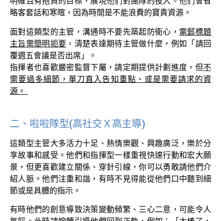
明確且有抱負的目標，展現他們對團隊的投入。他們會省
略客套話和寒暄，因為時間是不能浪費的寶貴資源。
面對這類型的主管，溝通時不要先築起防衛心，
電郵標題
主旨需簡明扼要
，清楚表達期待主管做什麼，例如「請回
覆週五會議是否出席」。
指揮者也喜歡嚴密監督下屬，請定期提供計劃進度，但
不
需要過多細節，單刀直入告知重點、或是需要請求的資
源。
二、啦啦隊型(高社交Ｘ高主導)
這類型主管大多活力十足、熱情樂觀、興趣廣泛，樂於分
享故事和感受。他們和指揮型一樣重視快速行動和宏大願
景，但更喜歡建立關係、穿針引線，你可以勇敢請他們介
紹人脈。他們注重和諧，有時不見得能從他們口中聽到細
節或是具體的指示。
有時他們的創意導致決策變動頻繁、三心二意，可能令人