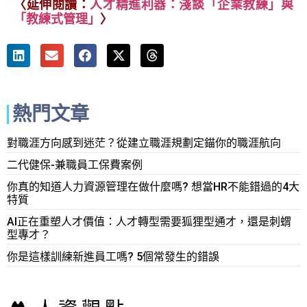
〈
延伸閱讀：
人才精進利器：淺談「企業教練」與
「教練式管理」
〉
熱門文章
對職涯方向感到迷茫？從建立職涯規劃定錨你的職涯航向
二代健保-兼職員工保費案例
你真的知道人力資源管理在做什麼嗎? 想當HR不能錯過的4大
特質
AI正在重塑人才價值：人才轉型需要狐狸型通才，還是刺蝟
型專才？
你是這樣訓練新進員工嗎? 5個常發生的錯誤