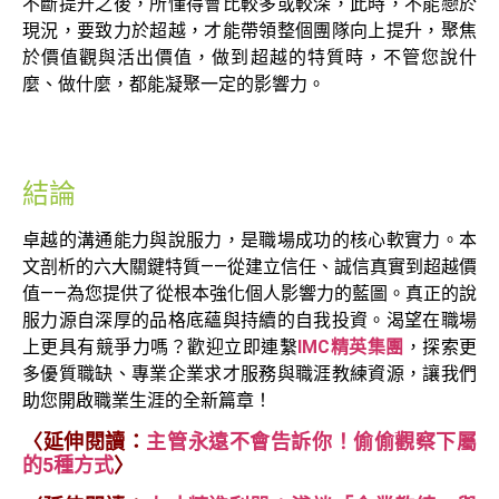
不斷提升之後，所懂得會比較多或較深，此時，不能戀於
現況，要致力於超越，才能帶領整個團隊向上提升，聚焦
於價值觀與活出價值，做到超越的特質時，不管您說什
麼、做什麼，都能凝聚一定的影響力。
結論
卓越的溝通能力與說服力，是職場成功的核心軟實力。本
文剖析的六大關鍵特質——從建立信任、誠信真實到超越價
值——為您提供了從根本強化個人影響力的藍圖。真正的說
服力源自深厚的品格底蘊與持續的自我投資。渴望在職場
上更具有競爭力嗎？歡迎立即連繫
IMC精英集團
，探索更
多優質職缺、專業企業求才服務與職涯教練資源，讓我們
助您開啟職業生涯的全新篇章！
〈
延伸閱讀：
主管永遠不會告訴你！偷偷觀察下屬
的5種方式
〉