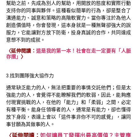
幫助之前，先成為別人的幫助，用開放的態度和實際行動
支持你的同事與夥伴。這種看似簡單的行為，卻是整合了
溝通能力、誠意和策略的高階軟實力。當你專注於為他人
創造價值時，你會發現，這本身就是一種無聲卻強大的說
服力，它能讓對方放下防衛，投身真誠的合作，共同達成
意想不到的成就。
〈延伸閱讀：
這是我的第一本！社會在走一定要有「人脈
存摺」
〉
3.找到團隊強大協作力
通常缺乏能力的人，無法把重要的事情交託他們；但是太
強能力的人，會覺得不能瞭解我們的軟弱，因此，能夠應
付現實挑戰的人，在他的「能力」和「柔弱」之間，必定
有種平衡。能身任領導者的人，通常是有能力，卻也懂得
放下身段，表達上會以「這件事非你不可的感覺」，讓同
事甘願為其做事的人。
〈
延伸閱讀：
如何讓員工發揮出最高價值？主管應