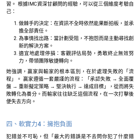
習。 根據IMC資深甘顧問的經驗，可以從三個維度考驗自
己：
做棘手的決定：在資訊不全時依然能果斷拍板，並承
擔全部責任。
為事情找出路：當計劃受阻，不抱怨而是主動尋找創
新的解決方案。
適宜地處理停損：客觀評估局勢，勇敢終止無效努
力，帶領團隊敏捷轉向。
她強調，贏家與輸家的根本區別，在於處理失敗的「流
程」。 贏家遵循一套嚴謹的流程：「承認失敗 → 全面覆
盤 → 重新擬定策略 → 堅決執行 → 達成目標」，從而將失
敗轉化為養分。而輸家往往缺乏這個流程，在一次打擊後
便失去方向。
四、軟實力4：擁抱負面
犯錯並不可恥，但「最大的錯誤是不去問你犯了什麼錯