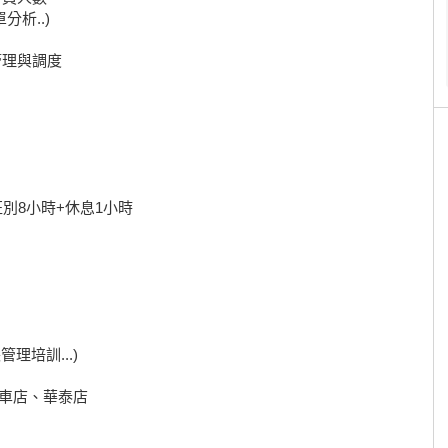
分析..)
管理與調度
個班別8小時+休息1小時
理培訓...)
北車店、華泰店