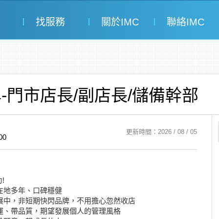
找服務
關於IMC
聯絡IMC
-門市店長/副店長/儲備幹部
更新時間：2026 / 08 / 05
00
!
在地多年、口碑穩健
展中，非短期快閃品牌，不用擔心忽然收店
運、帶品質，期望發展個人的管理風格