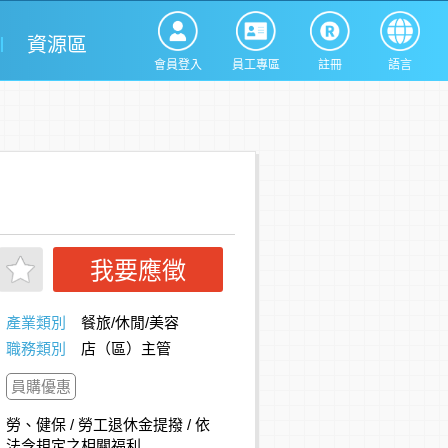
資源區
會員登入
員工專區
註冊
語言
我要應徵
產業類別
餐旅/休閒/美容
職務類別
店（區）主管
員購優惠
勞、健保 / 勞工退休金提撥 / 依
法令規定之相關福利