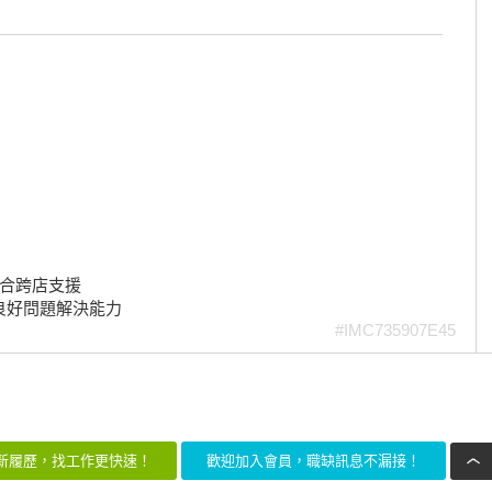
配合跨店支援
與良好問題解決能力
#IMC735907E45
新履歷，找工作更快速！
歡迎加入會員，職缺訊息不漏接！