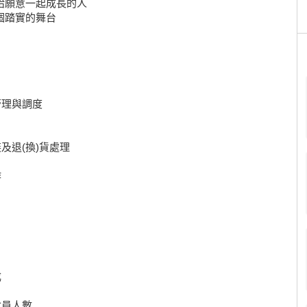
給願意一起成長的人
個踏實的舞台
管理與調度
及退(換)貨處理
作
成
會員人數