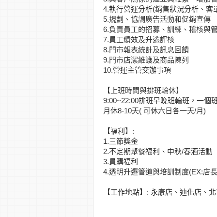
4.執行營運分析(銷售狀況分析、客單
5.規劃、協調廣告活動和促銷宣傳
6.負責員工的招募、訓練、稽核與
7.員工績效及升遷評核
8.門市報表統計及訊息回饋
9.門市店潔維護及商品陳列
10.營運主管交辦事項
【上班時間與排班輪休】
9:00~22:00排班早晚班輪班，一
月休8-10天( 可休六日各一天/月)
【福利】:
1.三節獎金
2.不定期聚餐福利、中秋/春酒活動
3.員購福利
4.透明升遷管道與培訓制度(EX:店長管
【工作地點】: 永康店、迪化店、