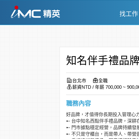
找工作
知名伴手禮品牌
台北市
全職
薪資NTD / 年薪 700,000 ~ 900,0
職務內容
好品牌，才值得你長期投入管理心力
➸ 台中知名西點伴手禮品牌，深耕
➸ 門市據點穩定經營，品牌持續發
➸ 不只是守櫃台，而是帶人、帶營