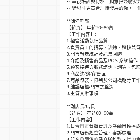
➸ 重視培訓與傳承，願意把經驗交
➸ 給想往更高管理職發展的你，一
**儲備幹部
【薪資】:年薪70~80萬
【工作內容】:
1.控管活動執行品質
2.負責員工的招募、訓練、稽核與
3.門市報表統計及訊息回饋
4.介紹及銷售商品及POS 系統操作
5.顧客接待與服務諮詢、調貨、包裝
6.商品進/銷/存管理
7.商品包裝、陳列及公司檔期等工
8.維護店櫃/門市之整潔
9.主管交辦事項
**副店長/店長
【薪資】:年薪80~90萬
【工作內容】:
1.負責門市營運管理及業績目標達
2.門市店務經營管理、客訴處理
3.與客戶關係的建立與維繫、增加