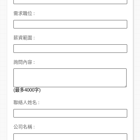
需求職位 :
薪資範圍 :
詢問內容 :
(最多4000字)
聯絡人姓名 :
公司名稱 :