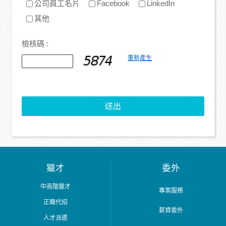
公司員工名片
Facebook
LinkedIn
其他
檢核碼 :
重新產生
送出
獵才
委外
中高階獵才
專案服務
正職代招
薪資委外
人才派遣