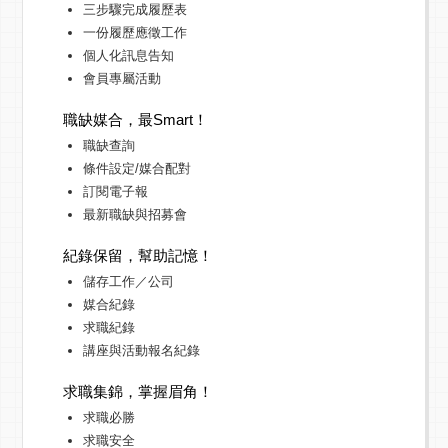
三步驟完成履歷表
一份履歷應徵工作
個人化訊息告知
會員專屬活動
職缺媒合，最Smart！
職缺查詢
條件設定/媒合配對
訂閱電子報
最新職缺與招募會
紀錄保留，幫助記憶！
儲存工作／公司
媒合紀錄
求職紀錄
講座與活動報名紀錄
求職集錦，掌握眉角！
求職必勝
求職安全