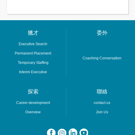
獵才
委外
Executive Search
Permanent Placement
Coaching Conversation
Temporary Staffing
Interim Executive
探索
聯絡
Career development
contact us
Overview
Join Us