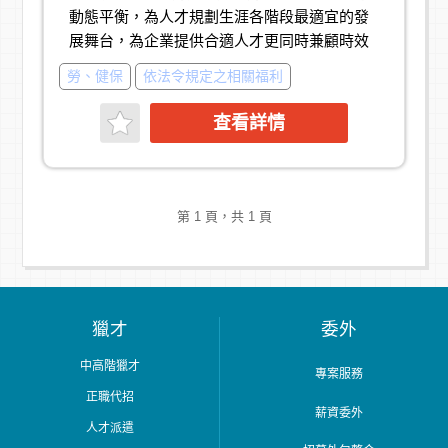
動態平衡，為人才規劃生涯各階段最適宜的發
☑【員工福利】：
展舞台，為企業提供合適人才更同時兼顧時效
◆每月績效獎金
性與質/量的要求。業務集中於大中華地區，涵
◆三節禮金、禮品
勞、健保
依法令規定之相關福利
蓋台北、新竹、台中、台南、高雄、上海、北
◆年終獎金(依個人績效表現)
勞工退休金提撥
京、天津等地，協助人才找工作；提供企業求
◆生日禮金
查看詳情
才、委外服務、人才發展、專家派遣等多樣服
◆員工聚餐、尾牙聚餐
務。
◆完善教育訓練
◆國內外員工旅遊補助
【徵才內容】
第 1 頁，共 1 頁
如果您對於成為企業HR問題的綜合解決方案，
有和我們一樣的熱情，歡迎加入IMC精英集團
~~~
獵才
委外
如果您立志成為專業的招募顧問，協助求職者
找到最適合工作，幫助企業挖掘到最適配人
中高階獵才
專案服務
才，IMC精英是您最好的發揮舞台。
正職代招
薪資委外
我們的工作環境很友善活潑，但也很有挑戰
人才派遣