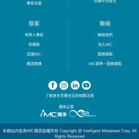
性；工作步調將會充滿變化，也充滿成就感。
招募外包整合
專家派遣
你主要負責的將會是：
#歡迎應屆畢業生#無招募經驗者可
探索
聯絡
新鮮人專區
聯絡我們
➜ 通過Cold-Call、廣告、人脈等各種方式找到
適合客戶的人才
知識庫
加入IMC
➜ 進行職位分析，建立和開拓人才搜尋渠道，
認識IMC
服務據點
掌握市場上人才的動態信息
職涯教練
IMC精準－服務據點
➜ 面試、評估、篩選及推薦合適候選人
➜ 為客戶做候選人面試安排、結果反饋、背景
調查及後續跟蹤服務
➜ 保持與客戶、被錄用者及潛在候選人的良好
了解更多求職安全與相關法規
關係
➜ 各式報表文件處理及維護公司人才資料庫
關係企業
➜ 時效內滿足客戶需求、達到公司績效目標
【條件】
本網站內容為IMC精英版權所有 Copyright @ Intelligent Manpower Corp. All
▷ 積極主動，學習能力強
Rights Reserved