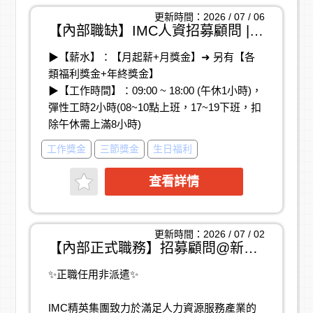
3.熱心處理派遣員工任職期間事務
更新時間：2026 / 07 / 06
4.積極解決企業客戶提出的人力資源問題
【內部職缺】IMC人資招募顧問 | 台南市東區
5.教育訓練,活動報告,製作excel報表
▶【薪水】：【月起薪+月獎金】➜ 另有【各
6.達成KPI,完成主管交辦業務
類福利獎金+年終獎金】
▶【工作時間】：09:00 ~ 18:00 (午休1小時)，
【薪資待遇】
彈性工時2小時(08~10點上班，17~19下班，扣
固定保障月薪(依學經歷核薪)+績效獎金+福委
除午休需上滿8小時)
會福利
▶【工作地點】：台南東門路二段
工作獎金
三節獎金
生日福利
▶【休假制度】：周休二日 (國定假日見紅休)
【上班時間】
▶【工作內容】：
周一~周五，依紅字放假
查看詳情
①.人力銀行職缺管理
彈性上班時間:08:00~10:00 (下班時間往後推
②.電話邀約與安排面試
算，例如08~17)
③.規劃與執行招募及面談
固定午休1小時:12:30~13:30
更新時間：2026 / 07 / 02
④.達成個人招募目標及績效
【內部正式職務】招募顧問@新竹市
⑤.員工關懷及客戶關係維護
【期待你是】:
✨正職任用非派遣✨
⑥.行政作業及文書處理
大學以上畢業，個性活潑喜歡與人群接觸，主
⑦.主管交辦事項
動積極有企圖心，獨立負責，可配合活動檔期
IMC精英集團致力於滿足人力資源服務產業的
假日巡點