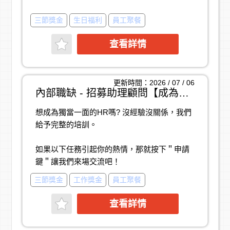
- 此工作不僅僅是主動應徵人才的履歷篩選，主
三節獎金
生日福利
員工聚餐
要是需要針對企業的招募需求，主動外撥給人
力網站上開放履歷的人選，說明工作內容並邀
查看詳情
約面試。
- 全新裝潢工作環境，完整的教育訓練，歡迎對
人力招募工作有興趣，樂於學習的你/妳，加入
更新時間：2026 / 07 / 06
我們的行列
內部職缺 - 招募助理顧問【成為企業的招募夥伴】 (高雄)
想成為獨當一面的HR嗎? 沒經驗沒關係，我們
【 薪 資 福 利 】
給予完整的培訓。
固定底薪(依學經歷核定)
招募績效獎金
如果以下任務引起你的熱情，那就按下＂申請
二節禮金(或禮盒) | 年終獎金(依績效)
鍵＂讓我們來場交流吧！
年度特休 | 生日假 | 生日禮金 |
旅遊津貼 | 旅遊假 | 部門聚餐 |
三節獎金
工作獎金
員工聚餐
【工作內容】
員工按摩服務 | 免費在職進修課程 | 福委會 |
1.負責完成知名企業大量人才主動搜尋募集、
查看詳情
面試、推薦
2.假日活動巡點支援(1年約2~3次)