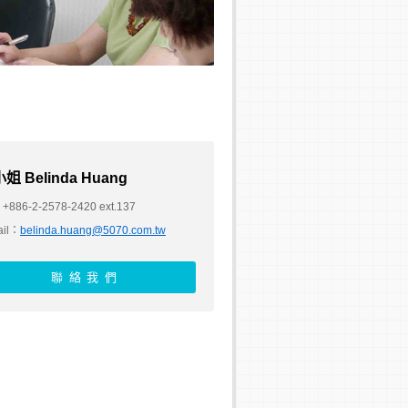
姐 Belinda Huang
+886-2-2578-2420 ext.137
ail：
belinda.huang@5070.com.tw
聯絡我們