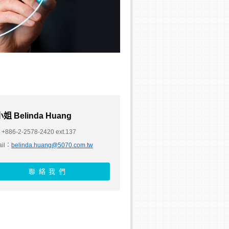
姐 Belinda Huang
+886-2-2578-2420 ext.137
ail：
belinda.huang@5070.com.tw
聯絡我們