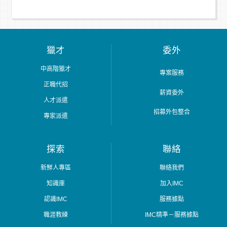
獵才
委外
中高階獵才
專案服務
正職代招
薪資委外
人才派遣
招募外包整合
專家派遣
探索
聯絡
新鮮人專區
聯絡我們
知識庫
加入IMC
認識IMC
服務據點
職涯教練
IMC精準－服務據點