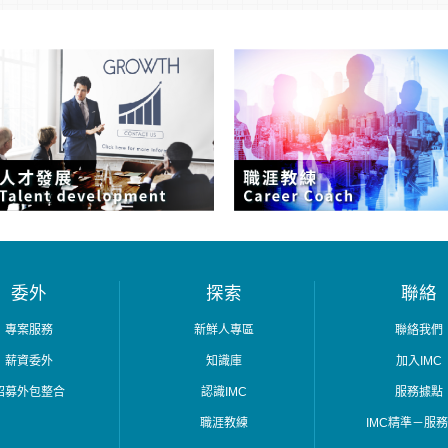
委外
探索
聯絡
專案服務
新鮮人專區
聯絡我們
薪資委外
知識庫
加入IMC
招募外包整合
認識IMC
服務據點
職涯教練
IMC精準－服