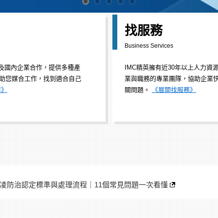
* 主動應徵理想職務，提升專業顧
找服務
機會！
Business Services
最新職缺
/
中高階職缺
/
兼職打工
* 成為會員，享受個人化會員中心
商及國內企業合作，提供多種產
IMC精英擁有近30年以上人力資
涵蓋履歷管理 / 職缺媒合 / 訊息推播 /
助您媒合工作，找到適合自己
業與職務的專業團隊，協助企業
記錄管理。
會員中心
作》
關問題。
《展開找服務》
026職場霸凌防治認定標準與處理流程｜11個常見問題一次看懂