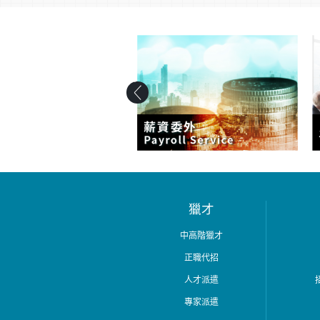
獵才
中高階獵才
正職代招
人才派遣
專家派遣