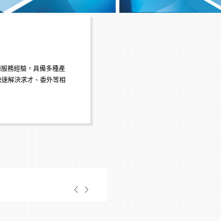
問為您媒合的
企業求才：
中高階獵才
、
正職代招
、
人才派
委外服務：
薪資委外
、
專案外包
人才發展：
企業教練
、
教練式領導力
、
員
服務
專家派遣：
資深專家明確企業問題，以實務
源服務經驗，具備多種產
 新鮮人專區參與 /
生命禮儀：
量身規劃服務方案，留下愛與情
快速解決求才、委外等相