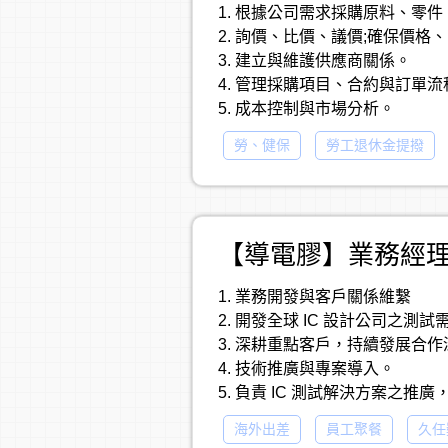
1. 根據公司需求採購原料、零
2. 詢價、比價、議價;確保價格
3. 建立與維護供應商關係。
4. 管理採購項目、合約與訂單流
5. 成本控制與市場分析。
6. 具跨國採購經驗佳(或紡織製程
勞、健保
勞工退休金提撥
7. 材料開發及規範製作能力。
【導電膠】業務經理
1. 業務開發與客戶關係維繫
2. 開發全球 IC 設計公司之
3. 深耕重點客戶，持續發展合
4. 技術推廣與專案導入。
5. 負責 IC 測試解決方案之
6. 與客戶工程團隊深入討論技
海外出差
員工聚餐
久任
7. 跨部門協作內部研發與工程