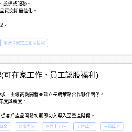
件、設備或服務。
、品質交期最佳化。
程。
採購)。
依法令規定之相關福利
(可在家工作，員工認股福利)
測試需求，主導商機開發並建立長期策略合作夥伴關係。
作深度與廣度。
推廣，從客戶產品開發初期即切入導入至量產階段。
術細節與應用情境，提供最適化的測試解決方案。
獎金
居家辦公
彈性上下班
工作獎金
三節獎金
團隊，確保專案順利落地與交付。