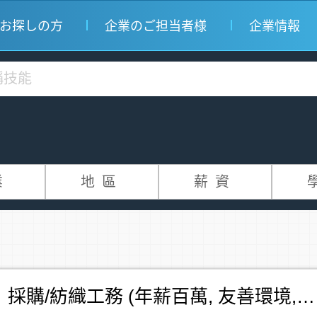
お探しの方
企業のご担当者様
企業情報
業
地區
薪資
【知名窗簾製造業】 採購/紡織工務 (年薪百萬, 友善環境,出差機會多)