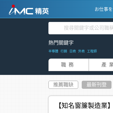
お仕事を
熱門關鍵字
半導體
行銷
日商
外商
工程師
職務
產
推薦職缺
最新刊登