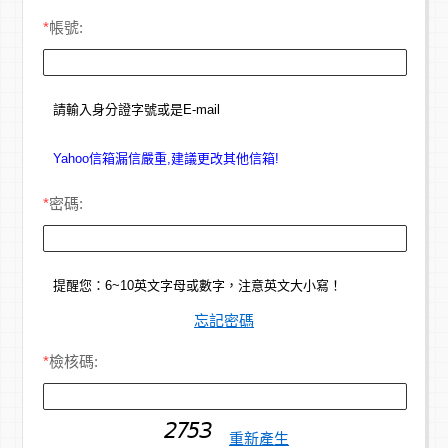
*
帳號:
請輸入身分證字號或是E-mail
Yahoo信箱漏信嚴重,建議更改其他信箱!
*
密碼:
提醒您：6~10英文字母或數字，注意英文大小寫！
忘記密碼
*
檢核碼:
重新產生