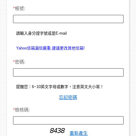
*
帳號:
請輸入身分證字號或是E-mail
Yahoo信箱漏信嚴重,建議更改其他信箱!
*
密碼:
提醒您：6~10英文字母或數字，注意英文大小寫！
忘記密碼
*
檢核碼:
重新產生