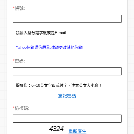
*
帳號:
請輸入身分證字號或是E-mail
Yahoo信箱漏信嚴重,建議更改其他信箱!
*
密碼:
提醒您：6~10英文字母或數字，注意英文大小寫！
忘記密碼
*
檢核碼:
重新產生