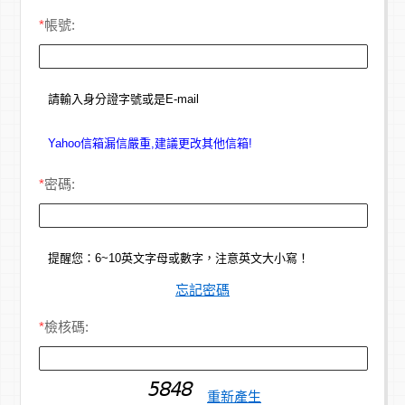
*
帳號:
請輸入身分證字號或是E-mail
Yahoo信箱漏信嚴重,建議更改其他信箱!
*
密碼:
提醒您：6~10英文字母或數字，注意英文大小寫！
忘記密碼
*
檢核碼:
重新產生