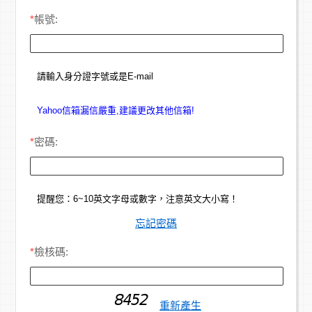
*
帳號:
請輸入身分證字號或是E-mail
Yahoo信箱漏信嚴重,建議更改其他信箱!
*
密碼:
提醒您：6~10英文字母或數字，注意英文大小寫！
忘記密碼
*
檢核碼:
重新產生