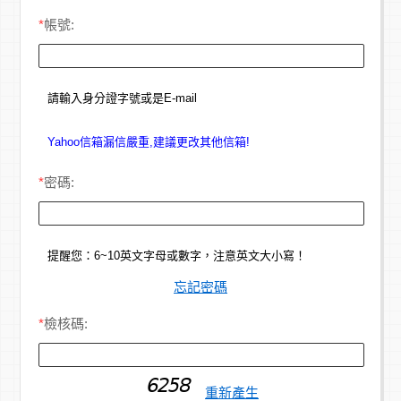
*
帳號:
請輸入身分證字號或是E-mail
Yahoo信箱漏信嚴重,建議更改其他信箱!
*
密碼:
提醒您：6~10英文字母或數字，注意英文大小寫！
忘記密碼
*
檢核碼:
重新產生