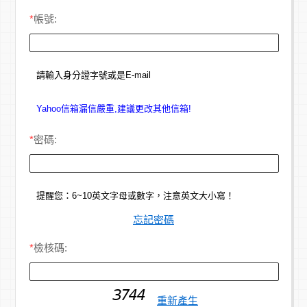
*
帳號:
請輸入身分證字號或是E-mail
Yahoo信箱漏信嚴重,建議更改其他信箱!
*
密碼:
提醒您：6~10英文字母或數字，注意英文大小寫！
忘記密碼
*
檢核碼:
重新產生