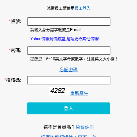
派遣員工請使用
員工登入
*
帳號:
請輸入身分證字號或是E-mail
Yahoo信箱漏信嚴重,建議更改其他信箱!
*
密碼:
提醒您：6~10英文字母或數字，注意英文大小寫！
忘記密碼
*
檢核碼:
重新產生
還不是會員嗎？
免費註冊