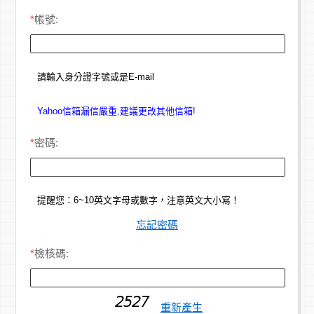
*
帳號:
請輸入身分證字號或是E-mail
Yahoo信箱漏信嚴重,建議更改其他信箱!
*
密碼:
提醒您：6~10英文字母或數字，注意英文大小寫！
忘記密碼
*
檢核碼:
重新產生