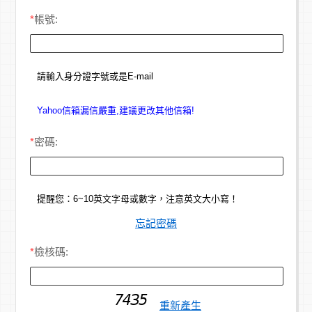
*
帳號:
請輸入身分證字號或是E-mail
Yahoo信箱漏信嚴重,建議更改其他信箱!
*
密碼:
提醒您：6~10英文字母或數字，注意英文大小寫！
忘記密碼
*
檢核碼:
重新產生