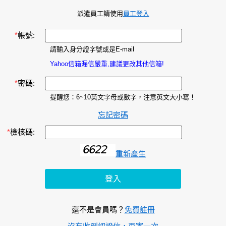
派遣員工請使用
員工登入
*
帳號:
請輸入身分證字號或是E-mail
Yahoo信箱漏信嚴重,建議更改其他信箱!
*
密碼:
提醒您：6~10英文字母或數字，注意英文大小寫！
忘記密碼
*
檢核碼:
重新產生
還不是會員嗎？
免費註冊