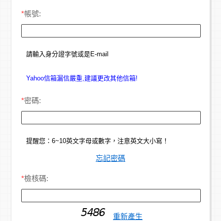
*
帳號:
請輸入身分證字號或是E-mail
Yahoo信箱漏信嚴重,建議更改其他信箱!
*
密碼:
提醒您：6~10英文字母或數字，注意英文大小寫！
忘記密碼
*
檢核碼:
重新產生