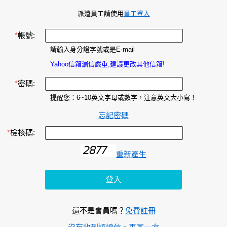
派遣員工請使用
員工登入
*
帳號:
請輸入身分證字號或是E-mail
Yahoo信箱漏信嚴重,建議更改其他信箱!
*
密碼:
提醒您：6~10英文字母或數字，注意英文大小寫！
忘記密碼
*
檢核碼:
重新產生
還不是會員嗎？
免費註冊