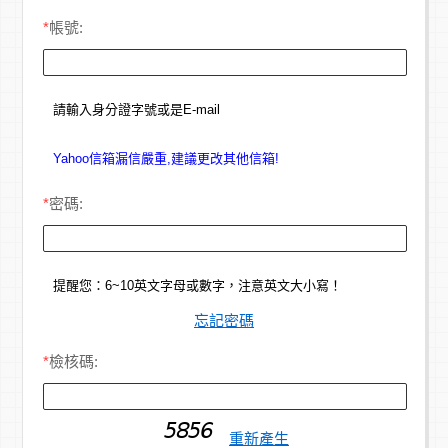
*
帳號:
請輸入身分證字號或是E-mail
Yahoo信箱漏信嚴重,建議更改其他信箱!
*
密碼:
提醒您：6~10英文字母或數字，注意英文大小寫！
忘記密碼
*
檢核碼:
重新產生