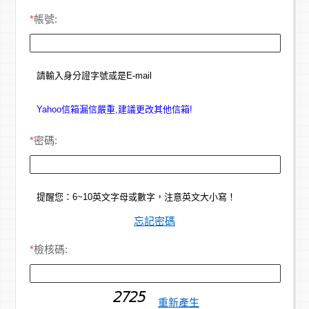
*
帳號:
請輸入身分證字號或是E-mail
Yahoo信箱漏信嚴重,建議更改其他信箱!
*
密碼:
提醒您：6~10英文字母或數字，注意英文大小寫！
忘記密碼
*
檢核碼:
重新產生