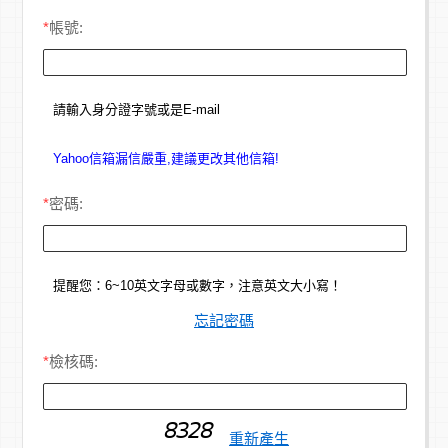
*
帳號:
請輸入身分證字號或是E-mail
Yahoo信箱漏信嚴重,建議更改其他信箱!
*
密碼:
提醒您：6~10英文字母或數字，注意英文大小寫！
忘記密碼
*
檢核碼:
重新產生