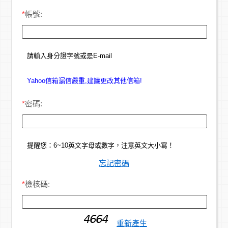
*
帳號:
請輸入身分證字號或是E-mail
Yahoo信箱漏信嚴重,建議更改其他信箱!
*
密碼:
提醒您：6~10英文字母或數字，注意英文大小寫！
忘記密碼
*
檢核碼:
重新產生