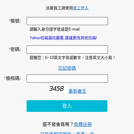
派遣員工請使用
員工登入
*
帳號:
請輸入身分證字號或是E-mail
Yahoo信箱漏信嚴重,建議更改其他信箱!
*
密碼:
提醒您：6~10英文字母或數字，注意英文大小寫！
忘記密碼
*
檢核碼:
重新產生
還不是會員嗎？
免費註冊