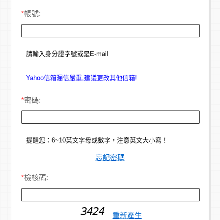
*
帳號:
請輸入身分證字號或是E-mail
Yahoo信箱漏信嚴重,建議更改其他信箱!
*
密碼:
提醒您：6~10英文字母或數字，注意英文大小寫！
忘記密碼
*
檢核碼:
重新產生