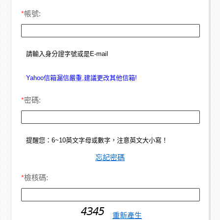
*
帳號:
請輸入身分證字號或是E-mail
Yahoo信箱漏信嚴重,建議更改其他信箱!
*
密碼:
提醒您：6~10英文字母或數字，注意英文大小寫！
忘記密碼
*
檢核碼:
重新產生