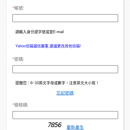
*
帳號:
請輸入身分證字號或是E-mail
Yahoo信箱漏信嚴重,建議更改其他信箱!
*
密碼:
提醒您：6~10英文字母或數字，注意英文大小寫！
忘記密碼
*
檢核碼:
重新產生