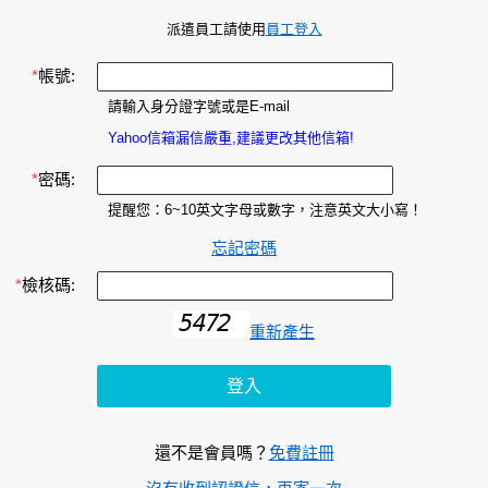
派遣員工請使用
員工登入
*
帳號:
請輸入身分證字號或是E-mail
Yahoo信箱漏信嚴重,建議更改其他信箱!
*
密碼:
提醒您：6~10英文字母或數字，注意英文大小寫！
忘記密碼
*
檢核碼:
重新產生
還不是會員嗎？
免費註冊