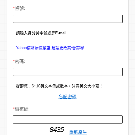
*
帳號:
請輸入身分證字號或是E-mail
Yahoo信箱漏信嚴重,建議更改其他信箱!
*
密碼:
提醒您：6~10英文字母或數字，注意英文大小寫！
忘記密碼
*
檢核碼:
重新產生