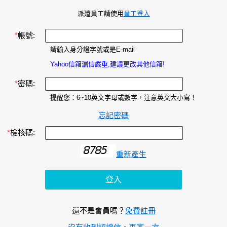
派遣員工請使用
員工登入
*
帳號:
請輸入身分證字號或是E-mail
Yahoo信箱漏信嚴重,建議更改其他信箱!
*
密碼:
提醒您：6~10英文字母或數字，注意英文大小寫！
忘記密碼
*
檢核碼:
重新產生
還不是會員嗎？
免費註冊