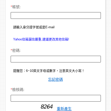
*
帳號:
請輸入身分證字號或是E-mail
Yahoo信箱漏信嚴重,建議更改其他信箱!
*
密碼:
提醒您：6~10英文字母或數字，注意英文大小寫！
忘記密碼
*
檢核碼:
重新產生