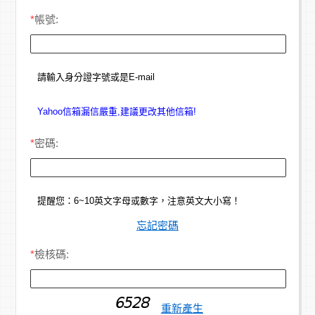
*
帳號:
請輸入身分證字號或是E-mail
Yahoo信箱漏信嚴重,建議更改其他信箱!
*
密碼:
提醒您：6~10英文字母或數字，注意英文大小寫！
忘記密碼
*
檢核碼:
重新產生