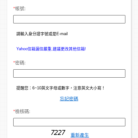
*
帳號:
請輸入身分證字號或是E-mail
Yahoo信箱漏信嚴重,建議更改其他信箱!
*
密碼:
提醒您：6~10英文字母或數字，注意英文大小寫！
忘記密碼
*
檢核碼:
重新產生