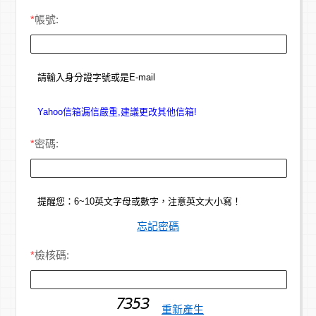
*
帳號:
請輸入身分證字號或是E-mail
Yahoo信箱漏信嚴重,建議更改其他信箱!
*
密碼:
提醒您：6~10英文字母或數字，注意英文大小寫！
忘記密碼
*
檢核碼:
重新產生