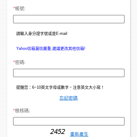
*
帳號:
請輸入身分證字號或是E-mail
Yahoo信箱漏信嚴重,建議更改其他信箱!
*
密碼:
提醒您：6~10英文字母或數字，注意英文大小寫！
忘記密碼
*
檢核碼:
重新產生