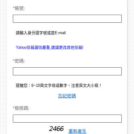
*
帳號:
請輸入身分證字號或是E-mail
Yahoo信箱漏信嚴重,建議更改其他信箱!
*
密碼:
提醒您：6~10英文字母或數字，注意英文大小寫！
忘記密碼
*
檢核碼:
重新產生