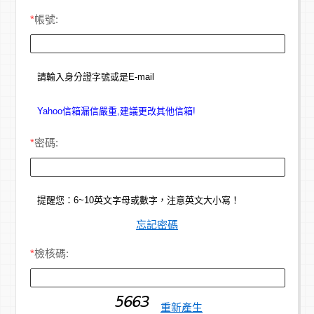
*
帳號:
請輸入身分證字號或是E-mail
Yahoo信箱漏信嚴重,建議更改其他信箱!
*
密碼:
提醒您：6~10英文字母或數字，注意英文大小寫！
忘記密碼
*
檢核碼:
重新產生