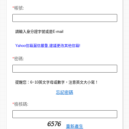
*
帳號:
請輸入身分證字號或是E-mail
Yahoo信箱漏信嚴重,建議更改其他信箱!
*
密碼:
提醒您：6~10英文字母或數字，注意英文大小寫！
忘記密碼
*
檢核碼:
重新產生