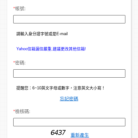
*
帳號:
請輸入身分證字號或是E-mail
Yahoo信箱漏信嚴重,建議更改其他信箱!
*
密碼:
提醒您：6~10英文字母或數字，注意英文大小寫！
忘記密碼
*
檢核碼:
重新產生