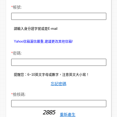
*
帳號:
請輸入身分證字號或是E-mail
Yahoo信箱漏信嚴重,建議更改其他信箱!
*
密碼:
提醒您：6~10英文字母或數字，注意英文大小寫！
忘記密碼
*
檢核碼:
重新產生